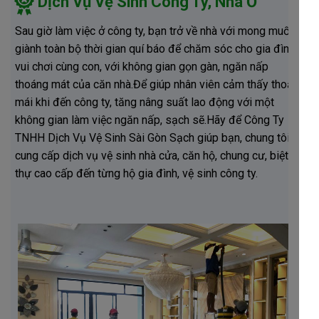
Dịch Vụ Vệ Sinh Công Ty, Nhà Ở
Sau giờ làm việc ở công ty, bạn trở về nhà với mong muốn
giành toàn bộ thời gian quí báo để chăm sóc cho gia đình,
vui chơi cùng con, với không gian gọn gàn, ngăn nấp
thoáng mát của căn nhà.Để giúp nhân viên cảm thấy thoải
mái khi đến công ty, tăng nâng suất lao động với một
không gian làm việc ngăn nấp, sạch sẽ.Hãy để Công Ty
TNHH Dịch Vụ Vệ Sinh Sài Gòn Sạch giúp bạn, chung tôi
cung cấp dịch vụ vệ sinh nhà cửa, căn hộ, chung cư, biệt
thự cao cấp đến từng hộ gia đình, vệ sinh công ty.