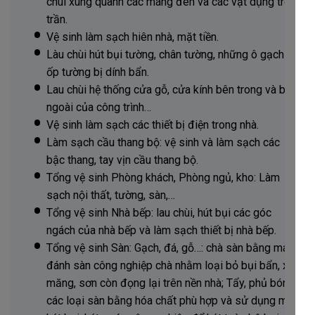
chùi xung quanh các máng đèn và các vật dụng trên
trần.
Vệ sinh làm sạch hiên nhà, mặt tiền.
Làu chùi hút bụi tường, chân tường, những ô gạch
ốp tường bị dính bẩn.
Lau chùi hệ thống cửa gỗ, cửa kính bên trong và bên
ngoài của công trình…
Vệ sinh làm sạch các thiết bị điện trong nhà.
Làm sạch cầu thang bộ: vệ sinh và làm sạch các
bậc thang, tay vịn cầu thang bộ.
Tổng vệ sinh Phòng khách, Phòng ngủ, kho: Làm
sạch nội thất, tường, sàn,…
Tổng vệ sinh Nhà bếp: lau chùi, hút bụi các góc
ngách của nhà bếp và làm sạch thiết bị nhà bếp.
Tổng vệ sinh Sàn: Gạch, đá, gỗ…: chà sàn bằng máy
đánh sàn công nghiệp chà nhằm loại bỏ bụi bẩn, xi
măng, sơn còn đọng lại trên nền nhà; Tẩy, phủ bóng
các loại sàn bằng hóa chất phù hợp và sử dụng máy