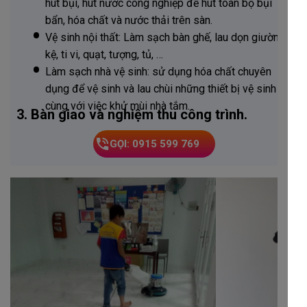
hút bụi, hút nước công nghiệp để hút toàn bộ bụi
bẩn, hóa chất và nước thải trên sàn.
Vệ sinh nội thất: Làm sạch bàn ghế, lau dọn giường,
kệ, ti vi, quạt, tượng, tủ, …
Làm sạch nhà vệ sinh: sử dụng hóa chất chuyên
dụng để vệ sinh và lau chùi những thiết bị vệ sinh
cùng với việc khử mùi nhà tắm.
3. Bàn giao và nghiệm thu công trình.
GỌI: 0915 599 769