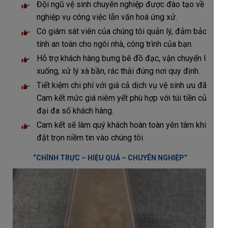
Đội ngũ vệ sinh chuyên nghiệp được đào tạo về
nghiệp vụ công việc lẫn văn hoá ứng xử.
Có giám sát viên của chúng tôi quản lý, đảm bảo
tính an toàn cho ngôi nhà, công trình của bạn.
Hỗ trợ khách hàng bưng bê đồ đạc, vận chuyển lên
xuống, xử lý xà bần, rác thải đúng nơi quy định.
Tiết kiệm chi phí với giá cả dịch vụ vệ sinh ưu đãi.
Cam kết mức giá niêm yết phù hợp với túi tiền của
đại đa số khách hàng.
Cam kết sẽ làm quý khách hoàn toàn yên tâm khi
đặt trọn niềm tin vào chúng tôi.
“CHÍNH TRỰC – HIỆU QUẢ – CHUYÊN NGHIỆP”