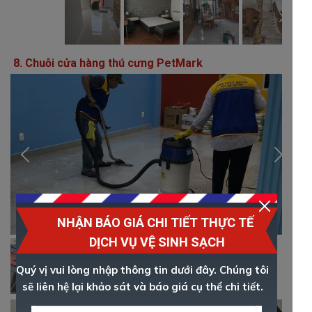
8. Chuỗi cửa hàng thú cưng PetMark
NHẬN BÁO GIÁ CHI TIẾT THỰC TẾ
DỊCH VỤ VỆ SINH SẠCH
Quý vị vui lòng nhập thông tin dưới đây. Chúng tôi
sẽ liên hệ lại khảo sát và báo giá cụ thể chi tiết.