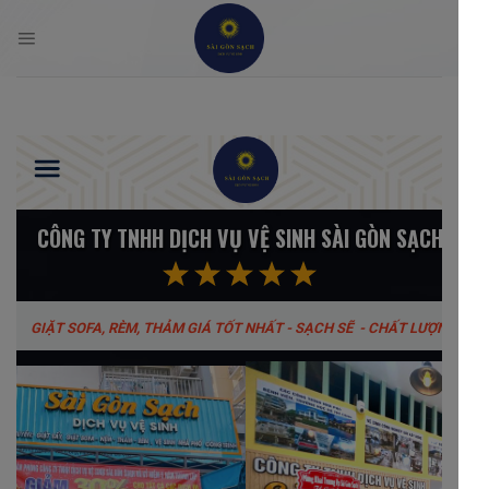
Skip
to
content
CÔNG TY TNHH DỊCH VỤ VỆ SINH SÀI GÒN SẠCH
GIẶT SOFA, RÈM, THẢM GIÁ TỐT NHẤT - SẠCH SẼ - CHẤT LƯỢNG