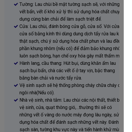
Tường: Lau chùi bề mặt tường sạch sẽ, với những
vết bẩn, vết ố khó xử lý thì sử dụng hóa chất chuyên
dụng cùng bàn chải để làm sạch triệt để.
Cửa: Lau chùi, đánh bóng cửa gỗ, cửa sổ. Với cửa,
cửa sổ bằng kính thì dùng dung dịch tẩy rửa lau kính
thật sạch, chú ý sử dụng hóa chất phun và lau đều ở
phần khung nhôm (nếu có) để đảm bảo khung nhôm
luôn sạch bóng, hạn chế oxy hóa gây mất thẩm mỹ.
Hành lang, cầu thang: Hút bụi, dùng khăn ẩm lau
sạch bụi bẩn, chà các vết ố ở tay vịn, bậc thang
bằng bàn chải và nước tẩy rửa.
Vệ sinh sạch sẽ hệ thống phòng cháy chữa cháy của
ngôi nhà(Nếu có).
Nhà vệ sinh, nhà tắm: Lau chùi các nội thất, thiết bị
vệ sinh, cửa, quạt thông gió,…thường thì sẽ có
những vết ố vàng do nước máy đọng lâu ngày, sử
dụng hóa chất để đánh sạch những vết này. Đánh
sạch sàn, tường khu vực này và tiến hành khử mùi.