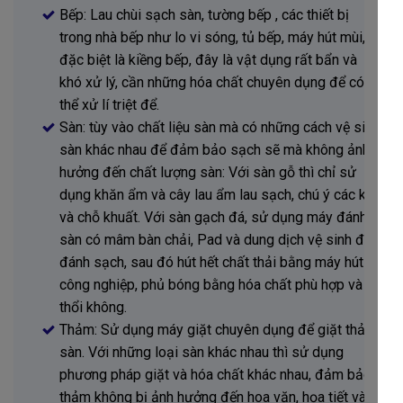
Bếp: Lau chùi sạch sàn, tường bếp , các thiết bị
trong nhà bếp như lo vi sóng, tủ bếp, máy hút mùi,…
đặc biệt là kiềng bếp, đây là vật dụng rất bẩn và
khó xử lý, cần những hóa chất chuyên dụng để có
thể xử lí triệt để.
Sàn: tùy vào chất liệu sàn mà có những cách vệ sinh
sàn khác nhau để đảm bảo sạch sẽ mà không ảnh
hưởng đến chất lượng sàn: Với sàn gỗ thì chỉ sử
dụng khăn ẩm và cây lau ẩm lau sạch, chú ý các kẽ
và chỗ khuất. Với sàn gạch đá, sử dụng máy đánh
sàn có mâm bàn chải, Pad và dung dịch vệ sinh để
đánh sạch, sau đó hút hết chất thải bằng máy hút
công nghiệp, phủ bóng bằng hóa chất phù hợp và
thổi không.
Thảm: Sử dụng máy giặt chuyên dụng để giặt thảm
sàn. Với những loại sàn khác nhau thì sử dụng
phương pháp giặt và hóa chất khác nhau, đảm bảo
thảm không bị ảnh hưởng đến hoa văn, họa tiết và