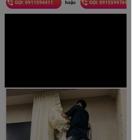
GỌI: 0911594411
hoặc
GỌI: 0915599769